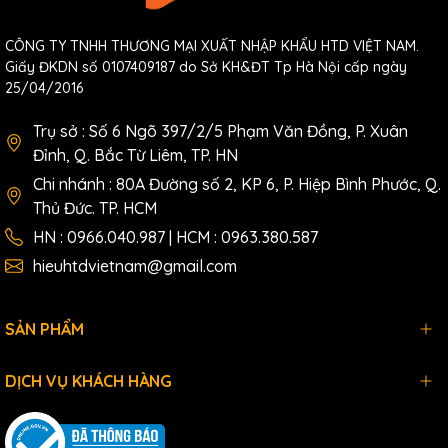
CÔNG TY TNHH THƯƠNG MẠI XUẤT NHẬP KHẨU HTD VIỆT NAM.
Giấy ĐKDN số 0107409187 do Sở KH&ĐT Tp Hà Nội cấp ngày
25/04/2016
Trụ sở : Số 6 Ngõ 397/2/5 Phạm Văn Đồng, P. Xuân
Đỉnh, Q. Bắc Từ Liêm, TP. HN
Chi nhánh : 80A Đường số 2, KP 6, P. Hiệp Bình Phước, Q.
Thủ Đức. TP. HCM
HN : 0966.040.987 | HCM : 0963.380.587
hieuhtdvietnam@gmail.com
SẢN PHẨM
DỊCH VỤ KHÁCH HÀNG