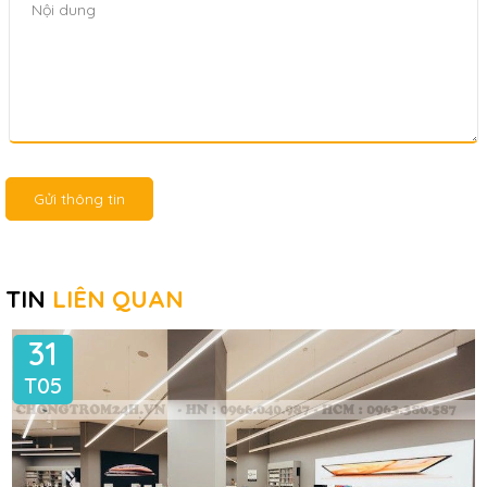
Gửi thông tin
TIN
LIÊN QUAN
31
T05