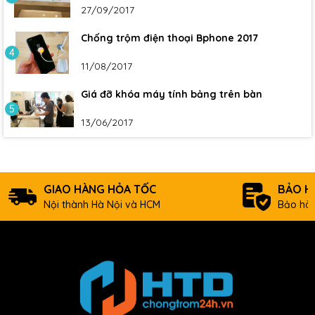
27/09/2017
Chống trộm điện thoại Bphone 2017
4
11/08/2017
Giá đỡ khóa máy tính bảng trên bàn
5
13/06/2017
GIAO HÀNG HỎA TỐC
BẢO H
Nội thành Hà Nội và HCM
Bảo hàn