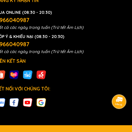
ĂNG KÝ NHẬN TIN
UA ONLINE (08:30 - 20:30)
966040987
t cả các ngày trong tuần (Trừ tết Âm Lịch)
ÓP Ý & KHIẾU NẠI (08:30 - 20:30)
966040987
t cả các ngày trong tuần (Trừ tết Âm Lịch)
IÊN KẾT SÀN
ẾT NỐI VỚI CHÚNG TÔI: