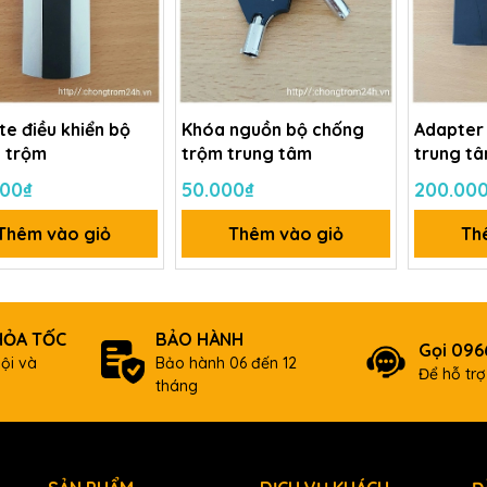
e điều khiển bộ
Khóa nguồn bộ chống
Adapter
 trộm
trộm trung tâm
trung t
000₫
50.000₫
200.00
Thêm vào giỏ
Thêm vào giỏ
Th
HỎA TỐC
BẢO HÀNH
Gọi 09
ội và
Bảo hành 06 đến 12
Để hỗ tr
tháng