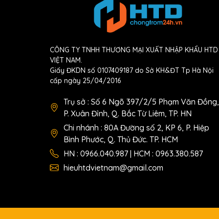
CÔNG TY TNHH THƯƠNG MẠI XUẤT NHẬP KHẨU HTD
VIỆT NAM.
Giấy ĐKDN số 0107409187 do Sở KH&ĐT Tp Hà Nội
cấp ngày 25/04/2016
Trụ sở : Số 6 Ngõ 397/2/5 Phạm Văn Đồng,
P. Xuân Đỉnh, Q. Bắc Từ Liêm, TP. HN
Chi nhánh : 80A Đường số 2, KP 6, P. Hiệp
Bình Phước, Q. Thủ Đức. TP. HCM
HN : 0966.040.987 | HCM : 0963.380.587
hieuhtdvietnam@gmail.com