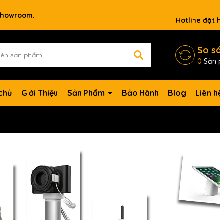
 showroom.
Hotline đặt
So s
0
Sản 
chủ
Giới Thiệu
Sản Phẩm
Bảo Hành
Blog
Liên h