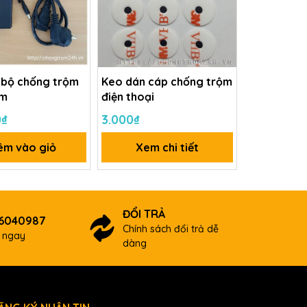
 bộ chống trộm
Keo dán cáp chống trộm
âm
điện thoại
0₫
3.000₫
êm vào giỏ
Xem chi tiết
ĐỔI TRẢ
66040987
Chính sách đổi trả dễ
ợ ngay
dàng