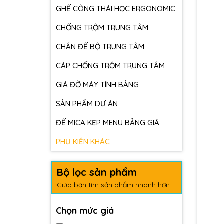
GHẾ CÔNG THÁI HỌC ERGONOMIC
CHỐNG TRỘM TRUNG TÂM
CHÂN ĐẾ BỘ TRUNG TÂM
CÁP CHỐNG TRỘM TRUNG TÂM
GIÁ ĐỠ MÁY TÍNH BẢNG
SẢN PHẨM DỰ ÁN
ĐẾ MICA KẸP MENU BẢNG GIÁ
PHỤ KIỆN KHÁC
Bộ lọc sản phẩm
Giúp bạn tìm sản phẩm nhanh hơn
Chọn mức giá