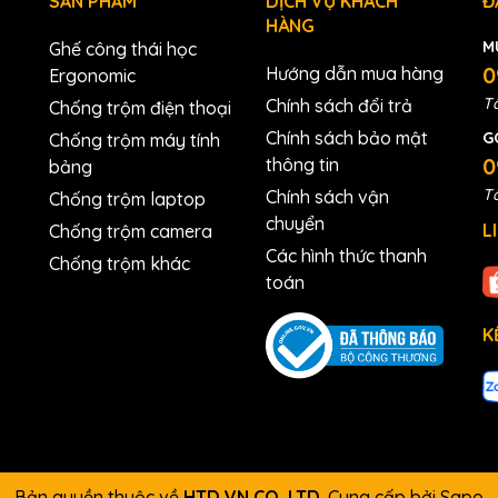
SẢN PHẨM
DỊCH VỤ KHÁCH
Đ
HÀNG
M
Ghế công thái học
0
Hướng dẫn mua hàng
Ergonomic
Tấ
Chính sách đổi trả
Chống trộm điện thoại
Chính sách bảo mật
G
Chống trộm máy tính
0
thông tin
bảng
Tấ
Chính sách vận
Chống trộm laptop
chuyển
L
Chống trộm camera
Các hình thức thanh
Chống trộm khác
toán
K
Bản quyền thuộc về
HTD VN CO.,LTD
.
Cung cấp bởi
Sapo