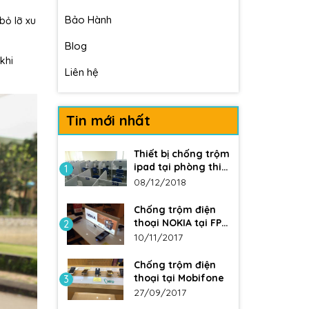
Bảo Hành
bỏ lỡ xu
Blog
khi
Liên hệ
Tin mới nhất
Thiết bị chống trộm
ipad tại phòng thi
1
ĐH Y
08/12/2018
Chống trộm điện
thoại NOKIA tại FPT
2
Shop
10/11/2017
Chống trộm điện
thoại tại Mobifone
3
27/09/2017