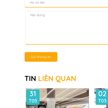
Gửi thông tin
TIN
LIÊN QUAN
31
02
T05
T03