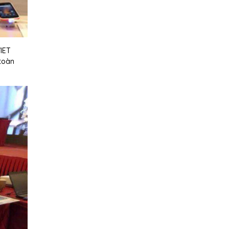
IET
 toàn