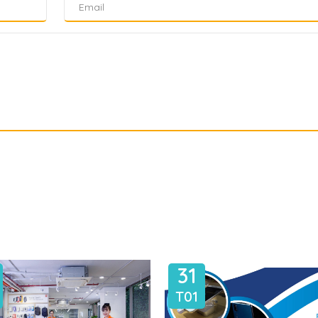
31
T01