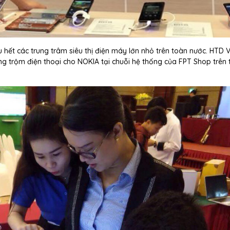
t các trung trâm siêu thị điện máy lớn nhỏ trên toàn nước. HTD V
ống trộm điện thoại cho NOKIA tại chuỗi hệ thống của FPT Shop trên