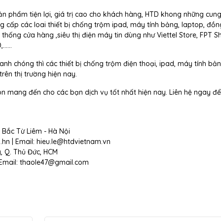
n phẩm tiện lợi, giá trị cao cho khách hàng, HTD khong những cun
g cấp các loai thiết bị chống trộm ipad, máy tính bảng, laptop, đồ
thống cửa hàng ,siêu thị điện máy tin dùng như Viettel Store, FPT S
....
anh chóng thì các thiết bị chống trộm điện thoại, ipad, máy tính b
ên thị trường hiện nay.
 mang đến cho các bạn dịch vụ tốt nhất hiện nay. Liên hệ ngay đ
 Bắc Từ Liêm - Hà Nội
m.hn | Email: hieu.le@htdvietnam.vn
g, Q. Thủ Đức, HCM
 | Email: thaole47@gmail.com