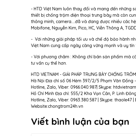
- HTD Việt Nam luôn thay đổi và mang đến những sả
thiết bị chống trộm điện thoại trưng bày mà còn cun
thông minh, camera....đã và đang được nhiều các hệ 
Mobifone, Nguyễn Kim, Pico, HC, Viễn Thông A, TGDD,..
- Với những giải pháp tối ưu và chế độ bảo hành nh
Việt Nam cung cấp ngày càng vững mạnh và uy tín tr
- Với phương châm : Không chỉ bán sản phẩm mà còn
tư vấn cụ thể hơn.
HTD VIETNAM - GIẢI PHÁP TRƯNG BÀY CHỐNG TRÔM
Hà Nội Địa chỉ số 06 Hẻm 397/2/5 Phạm Văn Đồng -
Hotline, Zalo, Viber: 0966.040.987| Skype: htdvietna
Hồ Chí Minh Địa chỉ: 555/2 Kha Vạn Cân, P. Linh Đôn
Hotline, Zalo, Viber: 0963.380.587 | Skype: thaole47
Website:chongtrom24h.vn
Viết bình luận của bạn