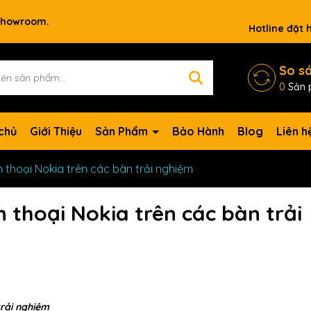
 showroom.
Hotline đặt
So s
0
Sản 
chủ
Giới Thiệu
Sản Phẩm
Bảo Hành
Blog
Liên h
n thoại Nokia trên các bàn trải nghiệm
n thoại Nokia trên các bàn trải
trải nghiệm