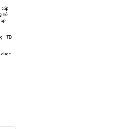
g cấp
ng hồ
hop,
ảng HTD
ể được