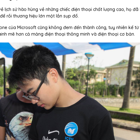
ề lịch sử hào hùng về những chiếc điện thoại chất lượng cao, họ đã 
ể rồi thương hiệu lớn một lần sụp đổ.
one của Microsoft cũng không đem đến thành công, tuy nhiên kể từ 
ainh mẽ hơn cả mảng điện thoại thông minh và điện thoại cơ bản.