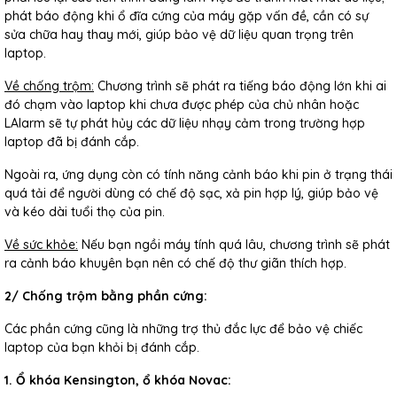
phát báo động khi ổ đĩa cứng của máy gặp vấn đề, cần có sự
sửa chữa hay thay mới, giúp bảo vệ dữ liệu quan trọng trên
laptop.
Về chống trộm:
Chương trình sẽ phát ra tiếng báo động lớn khi ai
đó chạm vào laptop khi chưa được phép của chủ nhân hoặc
LAlarm sẽ tự phát hủy các dữ liệu nhạy cảm trong trường hợp
laptop đã bị đánh cắp.
Ngoài ra, ứng dụng còn có tính năng cảnh báo khi pin ở trạng thái
quá tải để người dùng có chế độ sạc, xả pin hợp lý, giúp bảo vệ
và kéo dài tuổi thọ của pin.
Về sức khỏe:
Nếu bạn ngồi máy tính quá lâu, chương trình sẽ phát
ra cảnh báo khuyên bạn nên có chế độ thư giãn thích hợp.
2/ Chống trộm bằng phần cứng:
Các phần cứng cũng là những trợ thủ đắc lực để bảo vệ chiếc
laptop của bạn khỏi bị đánh cắp.
1. Ổ khóa Kensington, ổ khóa Novac: