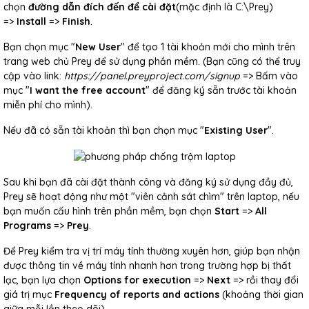
chọn
đường dẫn đích đến để cài đặt
(mặc định là C:\Prey)
=>
Install
=>
Finish
.
Bạn chọn mục "
New User
" để tạo 1 tài khoản mới cho mình trên
trang web chủ Prey để sử dụng phần mềm. (Bạn cũng có thể truy
cập vào link:
https://panel.preyproject.com/signup
=> Bấm vào
mục "
I want the free account
" để đăng ký sẵn trước tài khoản
miễn phí cho mình).
Nếu đã có sẵn tài khoản thì bạn chọn mục "
Existing User
".
Sau khi bạn đã cài đặt thành công và đăng ký sử dụng đầy đủ,
Prey sẽ hoạt động như một "viên cảnh sát chìm" trên laptop, nếu
bạn muốn cấu hình trên phần mềm, bạn chọn
Start
=>
All
Programs
=>
Prey
.
Để Prey kiểm tra vị trí máy tính thường xuyên hơn, giúp bạn nhận
được thông tin về máy tính nhanh hơn trong trường hợp bị thất
lạc, bạn lựa chọn
Options for execution
=>
Next
=> rồi thay đổi
giá trị mục
Frequency of reports and actions
(khoảng thời gian
giữa mỗi lần theo dõi).