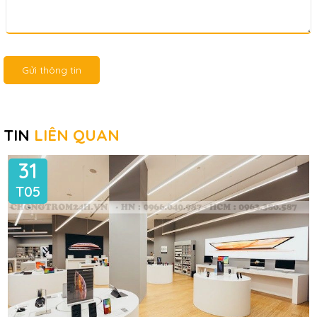
Gửi thông tin
TIN
LIÊN QUAN
31
T05