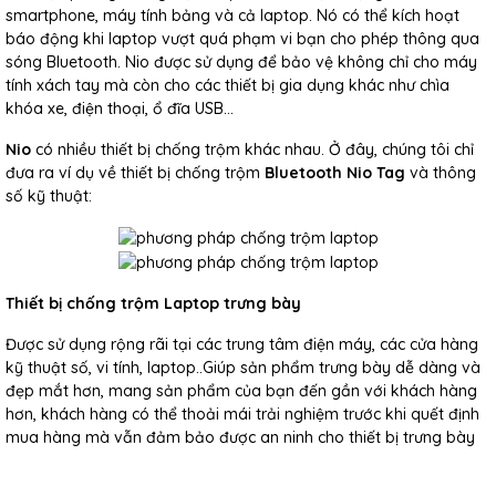
smartphone, máy tính bảng và cả laptop. Nó có thể kích hoạt
báo động khi laptop vượt quá phạm vi bạn cho phép thông qua
sóng Bluetooth. Nio được sử dụng để bảo vệ không chỉ cho máy
tính xách tay mà còn cho các thiết bị gia dụng khác như chìa
khóa xe, điện thoại, ổ đĩa USB...
Nio
có nhiều thiết bị chống trộm khác nhau. Ở đây, chúng tôi chỉ
đưa ra ví dụ về thiết bị chống trộm
Bluetooth Nio Tag
và thông
số kỹ thuật:
Thiết bị chống trộm Laptop trưng bày
Được sử dụng rộng rãi tại các trung tâm điện máy, các cửa hàng
kỹ thuật số, vi tính, laptop..Giúp sản phẩm trưng bày dễ dàng và
đẹp mắt hơn, mang sản phẩm của bạn đến gần với khách hàng
hơn, khách hàng có thể thoải mái trải nghiệm trước khi quết định
mua hàng mà vẫn đảm bảo được an ninh cho thiết bị trưng bày