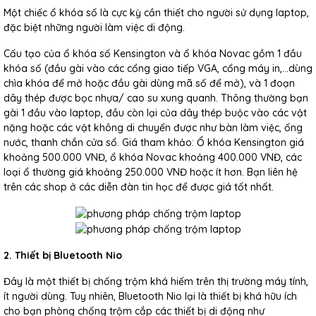
Một chiếc ổ khóa số là cực kỳ cần thiết cho người sử dụng laptop,
đặc biệt những người làm việc di động.
Cấu tạo của ổ khóa số Kensington và ổ khóa Novac gồm 1 đầu
khóa số (đầu gài vào các cổng giao tiếp VGA, cổng máy in,…dùng
chìa khóa để mở hoặc đầu gài dùng mã số để mở), và 1 đoạn
dây thép được bọc nhựa/ cao su xung quanh. Thông thường bạn
gài 1 đầu vào laptop, đầu còn lại của dây thép buộc vào các vật
nặng hoặc các vật không di chuyển được như bàn làm việc, ống
nước, thanh chắn cửa sổ. Giá tham khảo: Ổ khóa Kensington giá
khoảng 500.000 VNĐ, ổ khóa Novac khoảng 400.000 VNĐ, các
loại ổ thường giá khoảng 250.000 VNĐ hoặc ít hơn. Bạn liên hệ
trên các shop ở các diễn đàn tin học để được giá tốt nhất.
2. Thiết bị Bluetooth Nio
Đây là một thiết bị chống trộm khá hiếm trên thị trường máy tính,
ít người dùng. Tuy nhiên, Bluetooth Nio lại là thiết bị khá hữu ích
cho bạn phòng chống trộm cắp các thiết bị di động như