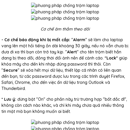
Cơ chế âm thầm theo dõi
- Cơ chế báo động khi bị mất cắp:
"
Alarm
" sẽ làm cho laptop
vang lên một hồi tiếng ồn dài khoảng 30 giây, nếu nó vẫn chưa bị
đưa đi xa thì bạn còn trở tay kịp. "
Alert
" cho tên trộm biết hắn
đang bị theo dõi, đồng thời đổi ảnh nền để cảnh cáo.
"Lock"
giúp
khóa máy cho đến khi nhập đúng password thì thôi. Còn
"
Secure
" sẽ xóa hết mọi dữ liệu, thiết lập cá nhân có liên quan
đến bạn, từ các password được lưu trong các trình duyệt Firefox,
Safari, Chrome, cho đến việc ẩn dữ liệu trong Outlook và
Thunderbird.
* Lưu ý:
đừng bật "On" cho phần này trừ trường hợp "bất đắc dĩ",
không còn cách nào khác, và chỉ khi máy chứa quá nhiều thông
tin mật mà bạn không muốn ai biết.