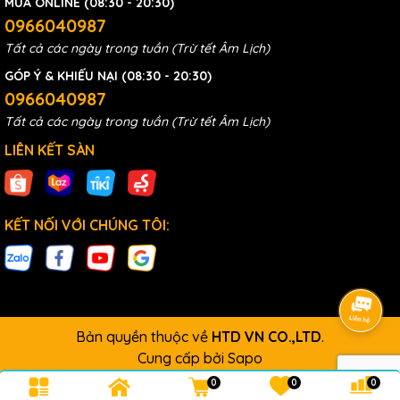
MUA ONLINE (08:30 - 20:30)
0966040987
Tất cả các ngày trong tuần (Trừ tết Âm Lịch)
GÓP Ý & KHIẾU NẠI (08:30 - 20:30)
0966040987
Tất cả các ngày trong tuần (Trừ tết Âm Lịch)
LIÊN KẾT SÀN
KẾT NỐI VỚI CHÚNG TÔI:
Bản quyền thuộc về
HTD VN CO.,LTD
.
Cung cấp bởi
Sapo
0
0
0