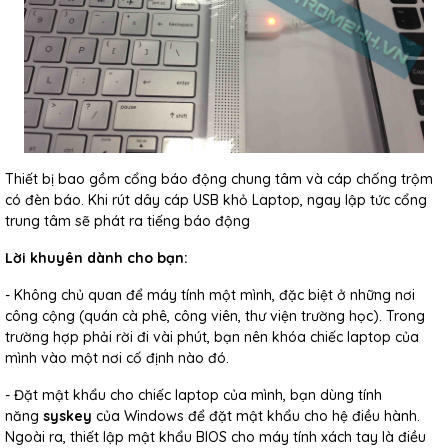
Thiết bị bao gồm cổng báo động chung tâm và cáp chống trộm
có đèn báo. Khi rút dây cáp USB khỏ Laptop, ngay lập tức cổng
trung tâm sẽ phát ra tiếng báo động
Lời khuyên dành cho bạn:
- Không chủ quan để máy tính một mình, đặc biệt ở những nơi
công cộng (quán cà phê, công viên, thư viện trường học). Trong
trường hợp phải rời đi vài phút, bạn nên khóa chiếc laptop của
mình vào một nơi cố định nào đó.
- Đặt mật khẩu cho chiếc laptop của mình, bạn dùng tính
năng
syskey
của Windows để đặt mật khẩu cho hệ điều hành.
Ngoài ra, thiết lập mật khẩu BIOS cho máy tính xách tay là điều