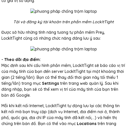
có giá trị sử dụng.
Tải và đăng ký tài khoản trên phần mềm LockItTight
Được sở hữu những tính năng tương tự phần mềm Prey,
LockItTight cũng có những chức năng đáng lưu ý sau:
- Theo dõi địa điểm:
Mặc định sau khi cấu hình phần mềm, LockItTight sẽ báo cáo vị trí
của máy tính của bạn đến server LockItTight tại một khoảng thời
gian (2 tiếng/lần). Bạn có thể thay đổi thời gian này tối thiểu 1
tiếng/lần) trong mục
Settings
trên trang web quản lý. Sau khi
đăng nhập, bạn sẽ có thể xem vị trí của máy tính của bạn trên
bản đồ Google.
Mỗi khi kết nối Internet, LockItTight tự động lưu lại các thông tin
kết nối mà bạn truy cập (dịch vụ Internet, địa điểm nơi ở, thành
phố, quốc gia, địa chỉ IP của máy tính đã kết nối,…) và hiển thị
chúng trên bản đồ. Bạn có thể vào mục
Locations
trên trang