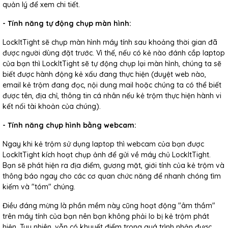
quản lý để xem chi tiết.
- Tính năng tự động chụp màn hình:
LockItTight sẽ chụp màn hình máy tính sau khoảng thời gian đã
được người dùng đặt trước. Vì thế, nếu có kẻ nào đánh cắp laptop
của bạn thì LockItTight sẽ tự động chụp lại màn hình, chúng ta sẽ
biết được hành động kẻ xấu đang thực hiện (duyệt web nào,
email kẻ trộm đang đọc, nội dung mail hoặc chúng ta có thể biết
được tên, địa chỉ, thông tin cá nhân nếu kẻ trộm thực hiện hành vi
kết nối tài khoản của chúng).
- Tính năng chụp hình bằng webcam:
Ngay khi kẻ trộm sử dụng laptop thì webcam của bạn được
LockItTight kích hoạt chụp ảnh để gửi về máy chủ LockItTight.
Bạn sẽ phát hiện ra địa điểm, gương mặt, giới tính của kẻ trộm và
thông báo ngay cho các cơ quan chức năng để nhanh chóng tìm
kiếm và "tóm" chúng.
Điều đáng mừng là phần mềm này cũng hoạt động "âm thầm"
trên máy tính của bạn nên bạn không phải lo bị kẻ trộm phát
hiện. Tuy nhiên, vẫn có khuyết điểm trong quá trình nhận được