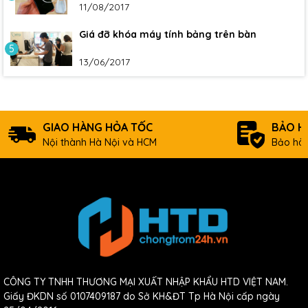
11/08/2017
Giá đỡ khóa máy tính bảng trên bàn
5
13/06/2017
GIAO HÀNG HỎA TỐC
BẢO H
Nội thành Hà Nội và HCM
Bảo hàn
CÔNG TY TNHH THƯƠNG MẠI XUẤT NHẬP KHẨU HTD VIỆT NAM.
Giấy ĐKDN số 0107409187 do Sở KH&ĐT Tp Hà Nội cấp ngày