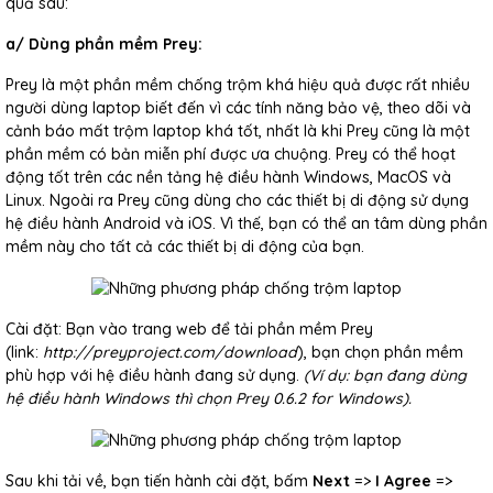
quả sau:
a/ Dùng phần mềm Prey:
Prey là một phần mềm chống trộm khá hiệu quả được rất nhiều
người dùng laptop biết đến vì các tính năng bảo vệ, theo dõi và
cảnh báo mất trộm laptop khá tốt, nhất là khi Prey cũng là một
phần mềm có bản miễn phí được ưa chuộng. Prey có thể hoạt
động tốt trên các nền tảng hệ điều hành Windows, MacOS và
Linux. Ngoài ra Prey cũng dùng cho các thiết bị di động sử dụng
hệ điều hành Android và iOS. Vì thế, bạn có thể an tâm dùng phần
mềm này cho tất cả các thiết bị di động của bạn.
Cài đặt: Bạn vào trang web để tải phần mềm Prey
(link:
http://preyproject.com/download
), bạn chọn phần mềm
phù hợp với hệ điều hành đang sử dụng.
(Ví dụ: bạn đang dùng
hệ điều hành Windows thì chọn Prey 0.6.2 for Windows).
Sau khi tải về, bạn tiến hành cài đặt, bấm
Next
=>
I Agree
=>