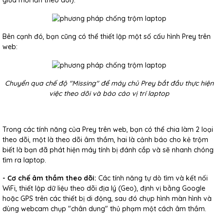
Bên cạnh đó, bạn cũng có thể thiết lập một số cấu hình Prey trên
web:
Chuyển qua chế độ "Missing" để máy chủ Prey bắt đầu thực hiện
việc theo dõi và báo cáo vị trí laptop
Trong các tính năng của Prey trên web, bạn có thể chia làm 2 loại
theo dõi, một là theo dõi âm thầm, hai là cảnh báo cho kẻ trộm
biết là bạn đã phát hiện máy tính bị đánh cắp và sẽ nhanh chóng
tìm ra laptop.
- Cơ chế âm thầm theo dõi:
Các tính năng tự dò tìm và kết nối
WiFi, thiết lập dữ liệu theo dõi địa lý (Geo), định vị bằng Google
hoặc GPS trên các thiết bị di động, sau đó chụp hình màn hình và
dùng webcam chụp "chân dung" thủ phạm một cách âm thầm.