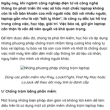
Ngày nay, khi ngành công nghiệp điện tử và công nghệ
thông tin phát triển thì việc sở hữu một chiếc laptop không
còn là nỗi băn khoăn của mỗi người nữa.
Đối với nhiều người,
laptop gần như là vật "bất ly thân", là công cụ đắc lực hỗ trợ
trong công việc, học tập, giải trí. Việc bảo vệ, giữ gìn laptop
cẩn thận là vấn đề tiên quyết và khá quan trọng.
Để làm được điều đó, chúng ta phải tìm kiếm, học hỏi và áp dụng
những phương pháp chống trộm nhằm tăng cường khả năng tự
bảo vệ laptop, tự bảo vệ tài sản của mình và nhất là chống được
việc mất máy tính dẫn đến mất cắp thông tin dữ liệu cá nhân,
nguy hiểm cho mình và những người khác.
Dùng các phần mềm như Prey, LockItTight, Find My Mac hoặc
LoJack để theo dõi máy tính bị đánh cắp
1/ Chống trộm bằng phần mềm:
Một trong những biện pháp đơn giản và không tốn kém để làm
điều trên là sử dụng một số phần mềm chống trộm laptop hiệu