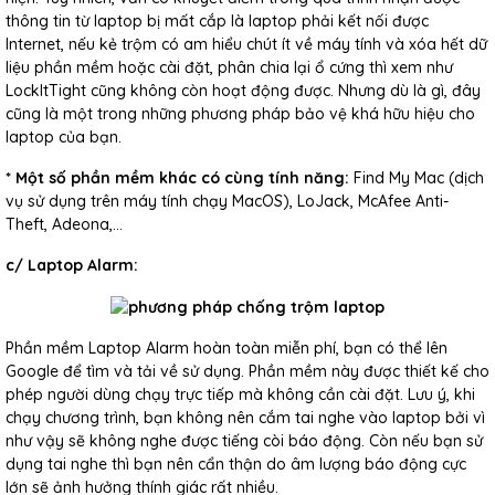
thông tin từ laptop bị mất cắp là laptop phải kết nối được
Internet, nếu kẻ trộm có am hiểu chút ít về máy tính và xóa hết dữ
liệu phần mềm hoặc cài đặt, phân chia lại ổ cứng thì xem như
LockItTight cũng không còn hoạt động được. Nhưng dù là gì, đây
cũng là một trong những phương pháp bảo vệ khá hữu hiệu cho
laptop của bạn.
* Một số phần mềm khác có cùng tính năng:
Find My Mac (dịch
vụ sử dụng trên máy tính chạy MacOS), LoJack, McAfee Anti-
Theft, Adeona,…
c/ Laptop Alarm:
Phần mềm Laptop Alarm hoàn toàn miễn phí, bạn có thể lên
Google để tìm và tải về sử dụng. Phần mềm này được thiết kế cho
phép người dùng chạy trực tiếp mà không cần cài đặt. Lưu ý, khi
chạy chương trình, bạn không nên cắm tai nghe vào laptop bởi vì
như vậy sẽ không nghe được tiếng còi báo động. Còn nếu bạn sử
dụng tai nghe thì bạn nên cẩn thận do âm lượng báo động cực
lớn sẽ ảnh hưởng thính giác rất nhiều.