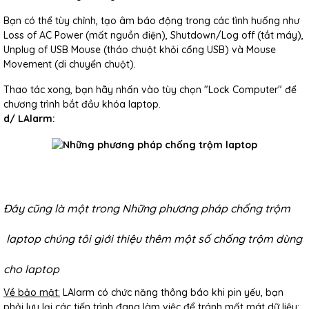
Bạn có thể tùy chỉnh, tạo âm báo động trong các tình huống như
Loss of AC Power (mất nguồn điện), Shutdown/Log off (tắt máy),
Unplug of USB Mouse (tháo chuột khỏi cổng USB) và Mouse
Movement (di chuyển chuột).
Thao tác xong, bạn hãy nhấn vào tùy chọn "Lock Computer" để
chương trình bắt đầu khóa laptop.
d/ LAlarm:
Đây cũng là một trong
Những phương pháp chống trộm
laptop
chúng tôi giới thiệu thêm một số chống trộm dùng
cho laptop
Về bảo mật:
LAlarm có chức năng thông báo khi pin yếu, bạn
phải lưu lại các tiến trình đang làm việc để tránh mất mát dữ liệu;