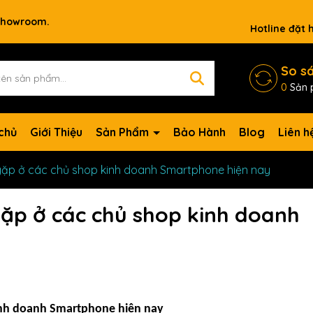
 showroom.
Hotline đặt
So s
0
Sản 
chủ
Giới Thiệu
Sản Phẩm
Bảo Hành
Blog
Liên h
gặp ở các chủ shop kinh doanh Smartphone hiện nay
ặp ở các chủ shop kinh doanh
inh doanh Smartphone hiện nay