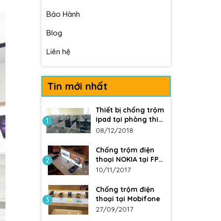
Bảo Hành
Blog
Liên hệ
Tin mới nhất
Thiết bị chống trộm
ipad tại phòng thi
1
ĐH Y
08/12/2018
Chống trộm điện
thoại NOKIA tại FPT
2
Shop
10/11/2017
Chống trộm điện
thoại tại Mobifone
3
27/09/2017