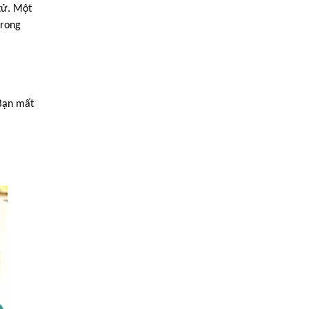
tử. Một
trong
 Bạn mất