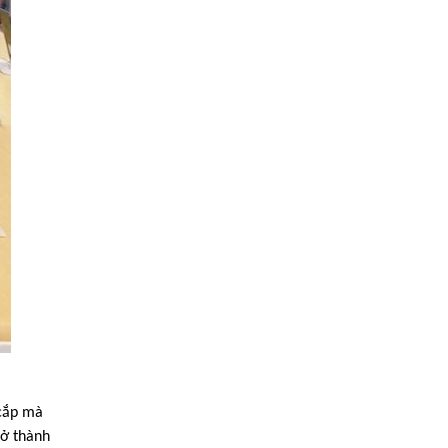
 cắp mà
rở thành