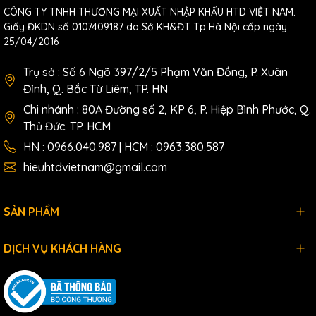
CÔNG TY TNHH THƯƠNG MẠI XUẤT NHẬP KHẨU HTD VIỆT NAM.
Giấy ĐKDN số 0107409187 do Sở KH&ĐT Tp Hà Nội cấp ngày
25/04/2016
Trụ sở : Số 6 Ngõ 397/2/5 Phạm Văn Đồng, P. Xuân
Đỉnh, Q. Bắc Từ Liêm, TP. HN
Chi nhánh : 80A Đường số 2, KP 6, P. Hiệp Bình Phước, Q.
Thủ Đức. TP. HCM
HN : 0966.040.987 | HCM : 0963.380.587
hieuhtdvietnam@gmail.com
SẢN PHẨM
DỊCH VỤ KHÁCH HÀNG