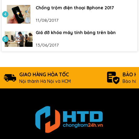
Chống trộm điện thoại Bphone 2017
4
11/08/2017
Giá đỡ khóa máy tính bảng trên bàn
5
13/06/2017
GIAO HÀNG HỎA TỐC
BẢO H
Nội thành Hà Nội và HCM
Bảo hàn