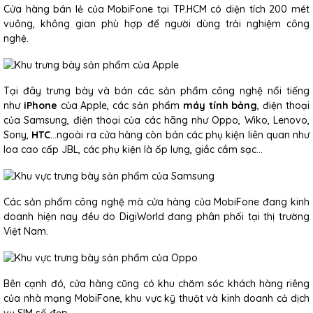
Cửa hàng bán lẻ của MobiFone tại TP.HCM có diện tích 200 mét
vuông, không gian phù hợp để người dùng trải nghiệm công
nghệ.
Tại đây trưng bày và bán các sản phẩm công nghệ nổi tiếng
như
iPhone
của Apple, các sản phẩm
máy tính bảng
, điện thoại
của Samsung, điện thoại của các hãng như Oppo, Wiko, Lenovo,
Sony,
HTC
…ngoài ra cửa hàng còn bán các phụ kiện liên quan như
loa cao cấp JBL, các phụ kiện là ốp lưng, giắc cắm sạc…
Các sản phẩm công nghệ mà cửa hàng của MobiFone đang kinh
doanh hiện nay đều do DigiWorld đang phân phối tại thị trường
Việt Nam.
Bên cạnh đó, cửa hàng cũng có khu chăm sóc khách hàng riêng
của nhà mạng MobiFone, khu vực kỹ thuật và kinh doanh cả dịch
vụ SIM số đẹp.