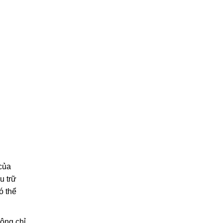
của
u trữ
ó thể
hông chỉ