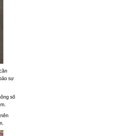
 cần
 bảo sự
hông số
ệm.
 nên
m.