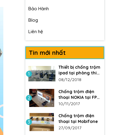
Bảo Hành
Blog
Liên hệ
Tin mới nhất
Thiết bị chống trộm
ipad tại phòng thi
1
ĐH Y
08/12/2018
Chống trộm điện
thoại NOKIA tại FPT
2
Shop
10/11/2017
Chống trộm điện
thoại tại Mobifone
3
27/09/2017