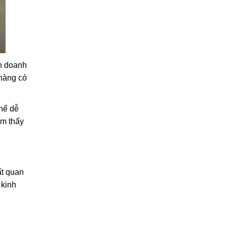
nh doanh
 hàng có
hể dễ
ảm thấy
ất quan
 kinh