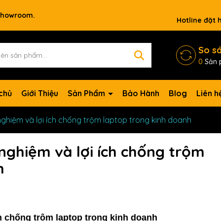
 showroom.
Hotline đặt
So s
0
Sản 
chủ
Giới Thiệu
Sản Phẩm
Bảo Hành
Blog
Liên h
i nghiệm và lợi ích chống trộm laptop trong kinh doanh
 nghiệm và lợi ích chống trộm
h
ch chống trộm laptop trong kinh doanh