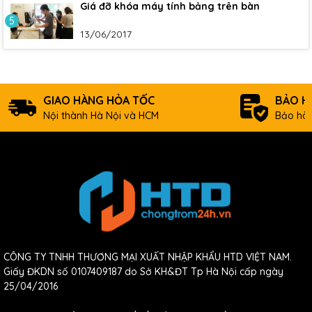
Giá đỡ khóa máy tính bảng trên bàn
5
13/06/2017
GIAO HÀNG HỎA TỐC
BẢO H
Nội thành Hà Nội và HCM
Bảo hàn
CÔNG TY TNHH THƯƠNG MẠI XUẤT NHẬP KHẨU HTD VIỆT NAM.
Giấy ĐKDN số 0107409187 do Sở KH&ĐT Tp Hà Nội cấp ngày
25/04/2016