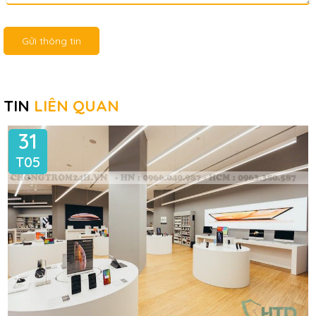
Gửi thông tin
TIN
LIÊN QUAN
31
T05