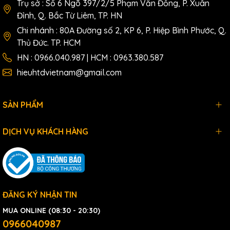
Trụ sở : Số 6 Ngõ 397/2/5 Phạm Văn Đồng, P. Xuân
Đỉnh, Q. Bắc Từ Liêm, TP. HN
Chi nhánh : 80A Đường số 2, KP 6, P. Hiệp Bình Phước, Q.
Thủ Đức. TP. HCM
HN : 0966.040.987 | HCM : 0963.380.587
hieuhtdvietnam@gmail.com
SẢN PHẨM
DỊCH VỤ KHÁCH HÀNG
ĐĂNG KÝ NHẬN TIN
MUA ONLINE (08:30 - 20:30)
0966040987