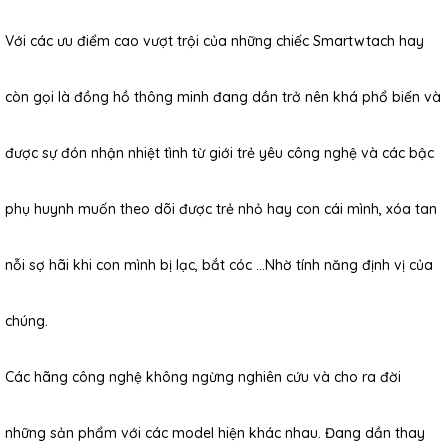
Với các ưu điểm cao vượt trội của những chiếc Smartwtach hay
còn gọi là đồng hồ thông minh đang dần trở nên khá phổ biến và
được sự đón nhận nhiệt tình từ giới trẻ yêu công nghệ và các bậc
phụ huynh muốn theo dõi được trẻ nhỏ hay con cái mình, xóa tan
nỗi sợ hãi khi con mình bị lạc, bắt cóc …Nhờ tính năng định vị của
chúng.
Các hãng công nghệ không ngừng nghiên cứu và cho ra đời
những sản phẩm với các model hiện khác nhau. Đang dần thay