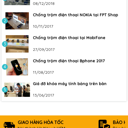
08/12/2018
Chống trộm điện thoại NOKIA tại FPT Shop
2
10/11/2017
Chống trộm điện thoại tại Mobifone
3
27/09/2017
Chống trộm điện thoại Bphone 2017
4
11/08/2017
Giá đỡ khóa máy tính bảng trên bàn
5
13/06/2017
GIAO HÀNG HỎA TỐC
BẢO H