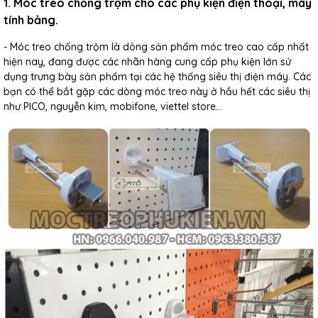
1. Móc treo chống trộm cho các phụ kiện điện thoại, máy
tính bảng.
- Móc treo chống trộm là dòng sản phẩm móc treo cao cấp nhất
hiện nay, đang được các nhãn hàng cung cấp phụ kiện lớn sử
dụng trưng bày sản phẩm tại các hệ thống siêu thị điện máy. Các
bạn có thể bắt gặp các dòng móc treo này ở hầu hết các siêu thị
như PICO, nguyễn kim, mobifone, viettel store...