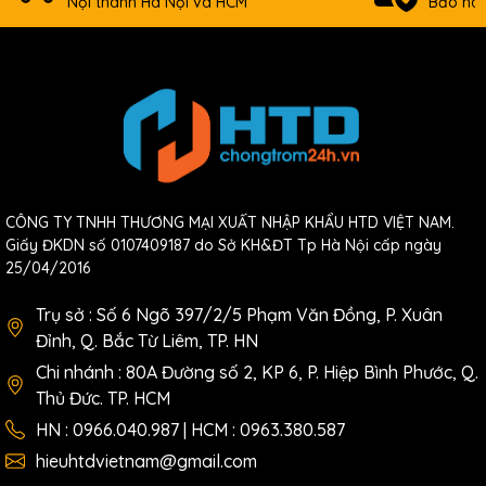
Nội thành Hà Nội và HCM
Bảo hàn
CÔNG TY TNHH THƯƠNG MẠI XUẤT NHẬP KHẨU HTD VIỆT NAM.
Giấy ĐKDN số 0107409187 do Sở KH&ĐT Tp Hà Nội cấp ngày
25/04/2016
Trụ sở : Số 6 Ngõ 397/2/5 Phạm Văn Đồng, P. Xuân
Đỉnh, Q. Bắc Từ Liêm, TP. HN
Chi nhánh : 80A Đường số 2, KP 6, P. Hiệp Bình Phước, Q.
Thủ Đức. TP. HCM
HN : 0966.040.987 | HCM : 0963.380.587
hieuhtdvietnam@gmail.com