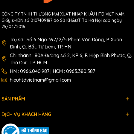
CÔNG TY TNHH THƯƠNG MẠI XUẤT NHẬP KHẨU HTD VIỆT NAM.
Giấy ĐKDN số 0107409187 do Sở KH&ĐT Tp Hà Nội cấp ngày
25/04/2016
Trụ sở : Số 6 Ngõ 397/2/5 Phạm Văn Đồng, P. Xuân
Đỉnh, Q. Bắc Từ Liêm, TP. HN
Chi nhánh : 80A Đường số 2, KP 6, P. Hiệp Bình Phước, Q.
Thủ Đức. TP. HCM
HN : 0966.040.987 | HCM : 0963.380.587
hieuhtdvietnam@gmail.com
SẢN PHẨM
DỊCH VỤ KHÁCH HÀNG