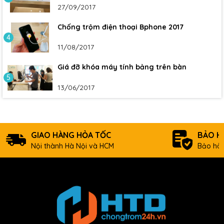
27/09/2017
Chống trộm điện thoại Bphone 2017
4
11/08/2017
Giá đỡ khóa máy tính bảng trên bàn
5
13/06/2017
GIAO HÀNG HỎA TỐC
BẢO H
Nội thành Hà Nội và HCM
Bảo hàn