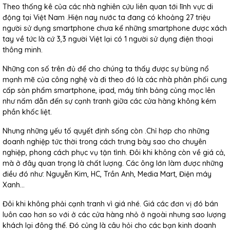
Theo thống kê của các nhà nghiên cứu liên quan tới lĩnh vực di
động tại Việt Nam .Hiện nay nước ta đang có khoảng 27 triệu
người sử dụng smartphone chưa kể những smartphone được xách
tay về tức là cứ 3,3 người Việt lại có 1 người sử dụng điện thoại
thông minh.
Những con số trên đủ để cho chúng ta thấy được sự bùng nổ
mạnh mẽ của công nghệ và đi theo đó là các nhà phân phối cung
cấp sản phẩm smartphone, ipad, máy tính bảng củng mọc lên
như nấm dẫn đến sự cạnh tranh giữa các cửa hàng không kém
phần khốc liệt.
Nhưng những yếu tố quyết định sống còn .Chỉ hợp cho những
doanh nghiệp tức thời trong cách trưng bày sao cho chuyên
nghiệp, phong cách phục vụ tận tình. Đôi khi không còn về giá cả,
mà ở đây quan trọng là chất lượng. Các ông lớn làm được những
điều đó như: Nguyễn Kim, HC, Trần Anh, Media Mart, Điện máy
Xanh...
Đôi khi không phải cạnh tranh vì giá nhé. Giá các đơn vị đó bán
luôn cao hơn so với ở các cửa hàng nhỏ ở ngoài nhưng sao lượng
khách lại đông thế. Đó củng là câu hỏi cho các bạn kinh doanh