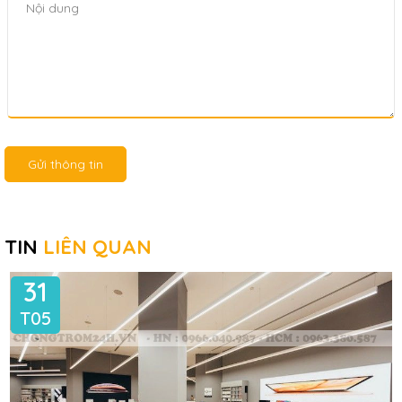
Gửi thông tin
TIN
LIÊN QUAN
31
T05