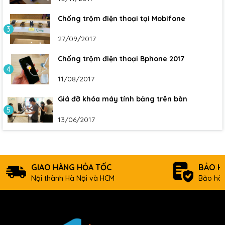
Chống trộm điện thoại tại Mobifone
3
27/09/2017
Chống trộm điện thoại Bphone 2017
4
11/08/2017
Giá đỡ khóa máy tính bảng trên bàn
5
13/06/2017
GIAO HÀNG HỎA TỐC
BẢO H
Nội thành Hà Nội và HCM
Bảo hàn