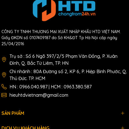
CÔNG TY TNHH THƯƠNG MẠI XUẤT NHẬP KHẨU HTD VIỆT NAM.
Giấy ĐKDN số 0107409187 do Sở KH&ĐT Tp Hà Nội cấp ngày
25/04/2016
Trụ sở : Số 6 Ngõ 397/2/5 Phạm Văn Đồng, P. Xuân
Đỉnh, Q. Bắc Từ Liêm, TP. HN
Chi nhánh : 80A Đường số 2, KP 6, P. Hiệp Bình Phước, Q.
Thủ Đức. TP. HCM
HN : 0966.040.987 | HCM : 0963.380.587
hieuhtdvietnam@gmail.com
SẢN PHẨM
DỊCH VỤ KHÁCH HÀNG