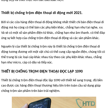
động đẹp và thiết thực hơn bắt đầu xuất hiện.
Thiết bị chống trộm điện thoại di động mới 2021.
Bởi vì các cửa hàng điện thoại di động không nhất thiết chỉ bán điện thoại di
động mà họ cũng có thể bán các phụ kiện khác, chẳng hạn như tai nghe, v.v.
Và sẽ có một số sản phẩm điện tử khác, chẳng hạn như âm thanh. có thể đáp
ứng sự kết hợp của chống trộm điện thoại di động và các sản phẩm khác.
Nguyên lý của thiết bị chống trộm này là thiết bị chống trộm điện thoại di
động tương đương với một vật chủ có thể cung cấp nguồn điện, chúng tôi có
thể trang bị các loại cáp khác nhau tùy theo các phụ kiện khác nhau, chẳng
hạn như micro, cáp có dây và tiếp xúc.
THIẾT BỊ CHỐNG TRỘM ĐIỆN THOẠI ĐỘC LẬP 1090
Thiết bị chống trộm điện thoại độc lập 1090 với thiết kế sang trọng, độ bền
cao được các hãng điện thoại thương hiệu lớn trên toàn cầu sử dụng giúp
chống trộm sản phẩm trên bàn trải nghiệm.