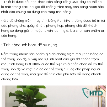
- Thiết bị được cấu tạo khóa điện bằng cổng USB, đây có thể nói
là một trong các loại giá đỡ chống trộm máy tính bảng hoàn hảo
nhất của chúng tôi dùng cho máy tính bảng.
- Giá đỡ chống trộm máy tính bảng Pol181W thường được bố trí tại
các phòng chờ, quầy lễ tân, phòng họp, phòng chờ để khách
hàng sử dụng giải trí hoặc tư vấn, đánh giá, lựa chọn sản phẩm tại
cửa hàng.
* Tính năng linh hoạt dễ sử dụng
Nằm trong nhóm sản phẩm giá đỡ chống trộm máy tính bảng có
thể xoay 355 độ, vì vậy mà sự linh hoạt của giá đỡ chống trộm
máy tính bảng POL818W được thể hiện rõ ở phần chân đế có thể
xoay 355 độ và mặt giá đỡ có thể xoay 180 độ cho phép người
dùng có thể xoay mọi góc để nhìn cho phù hợp dễ dàng nhanh
chóng hơn.