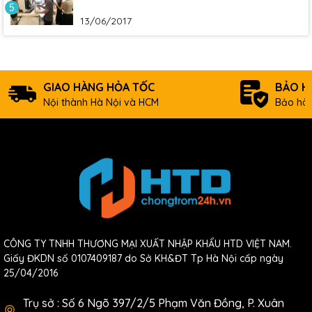
5
13/06/2017
GIAO HÀNG HỎA TỐC
BẢO H
Nội thành Hà Nội và HCM
Bảo hàn
CÔNG TY TNHH THƯƠNG MẠI XUẤT NHẬP KHẨU HTD VIỆT NAM.
Giấy ĐKDN số 0107409187 do Sở KH&ĐT Tp Hà Nội cấp ngày
25/04/2016
Trụ sở : Số 6 Ngõ 397/2/5 Phạm Văn Đồng, P. Xuân