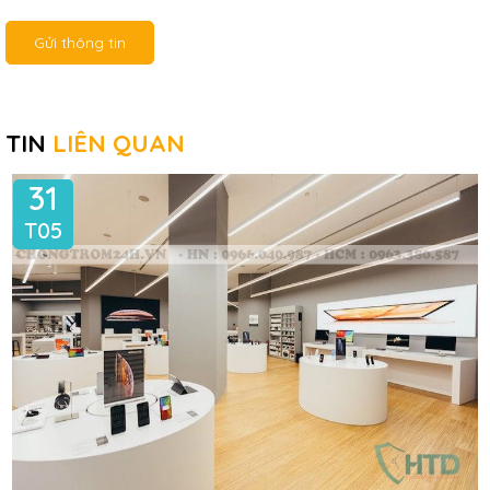
Gửi thông tin
TIN
LIÊN QUAN
31
T05