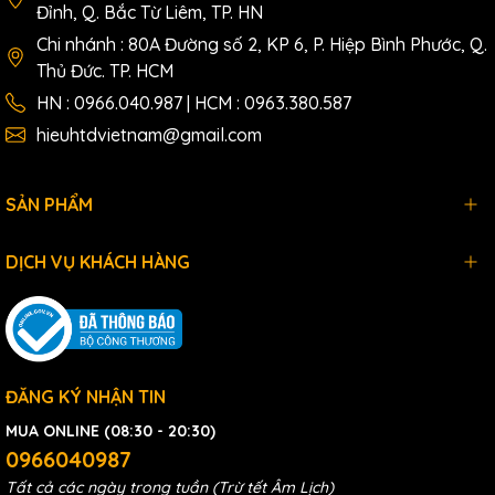
Đỉnh, Q. Bắc Từ Liêm, TP. HN
Chi nhánh : 80A Đường số 2, KP 6, P. Hiệp Bình Phước, Q.
Thủ Đức. TP. HCM
HN : 0966.040.987 | HCM : 0963.380.587
hieuhtdvietnam@gmail.com
SẢN PHẨM
DỊCH VỤ KHÁCH HÀNG
ĐĂNG KÝ NHẬN TIN
MUA ONLINE (08:30 - 20:30)
0966040987
Tất cả các ngày trong tuần (Trừ tết Âm Lịch)