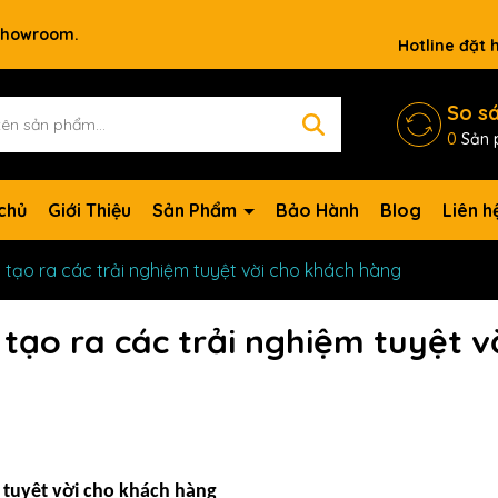
 showroom.
Hotline đặt
So s
0
Sản 
chủ
Giới Thiệu
Sản Phẩm
Bảo Hành
Blog
Liên h
 tạo ra các trải nghiệm tuyệt vời cho khách hàng
tạo ra các trải nghiệm tuyệt v
m tuyệt vời cho khách hàng