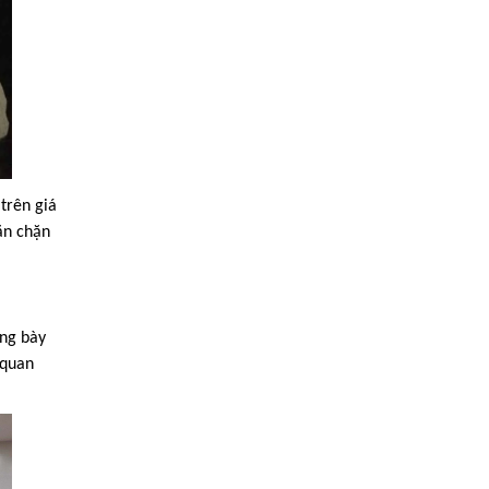
trên giá
ăn chặn
ưng bày
 quan