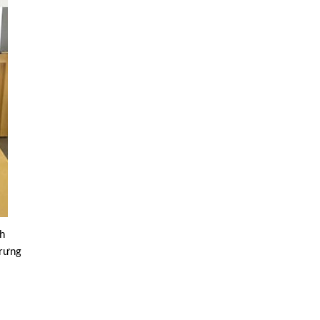
ch
trưng