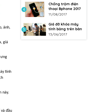
Chống trộm điện
thoại Bphone 2017
4
11/08/2017
Giá đỡ khóa máy
p, ảnh,
tính bảng trên bàn
5
13/06/2017
, giá
trưng
áy tính
ch
m này.
ế và đầu