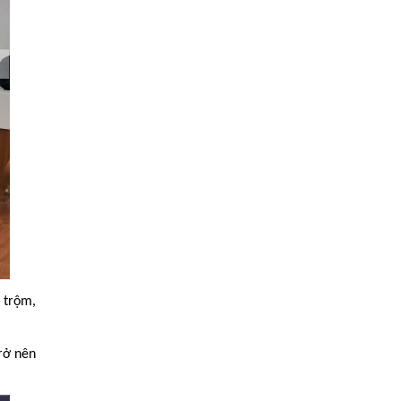
 trộm,
rở nên