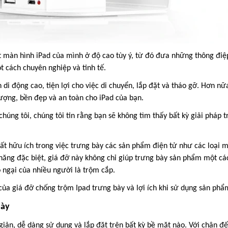
ặt màn hình iPad của mình ở độ cao tùy ý, từ đó đưa những thông điệ
t cách chuyên nghiệp và tinh tế.
di động cao, tiện lợi cho việc di chuyển, lắp đặt và tháo gỡ. Hơn nữa
ượng, bền đẹp và an toàn cho iPad của bạn.
 chúng tôi, chúng tôi tin rằng bạn sẽ không tìm thấy bất kỳ giải pháp 
t hữu ích trong việc trưng bày các sản phẩm điện tử như các loại m
năng đặc biệt, giá đỡ này không chỉ giúp trưng bày sản phẩm một cá
 ngại của nhiều người là trộm cắp.
g của giá đỡ chống trộm Ipad trưng bày và lợi ích khi sử dụng sản phẩ
bày
iản, dễ dàng sử dụng và lắp đặt trên bất kỳ bề mặt nào. Với chân đ