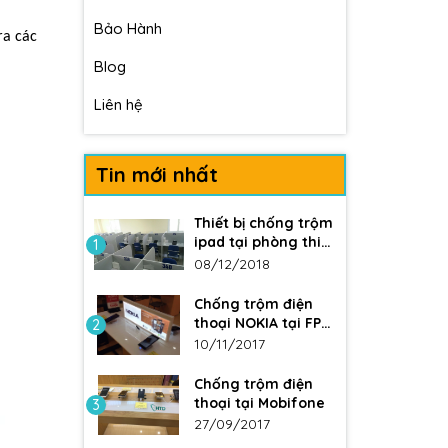
Bảo Hành
ra các
Blog
Liên hệ
Tin mới nhất
Thiết bị chống trộm
ipad tại phòng thi
1
ĐH Y
08/12/2018
Chống trộm điện
thoại NOKIA tại FPT
2
Shop
10/11/2017
Chống trộm điện
thoại tại Mobifone
3
27/09/2017