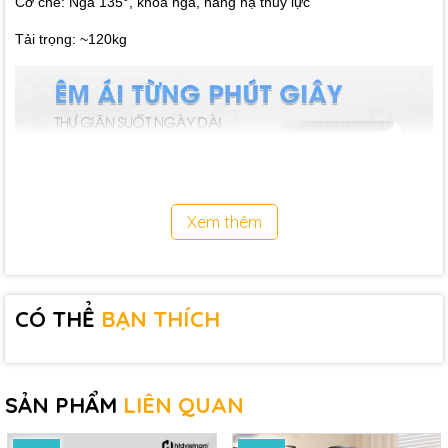
Cơ chế: Ngả 135°, khóa ngả, nâng hạ thủy lực
Tải trọng: ~120kg
Xem thêm
CÓ THỂ
BẠN THÍCH
SẢN PHẨM
LIÊN QUAN