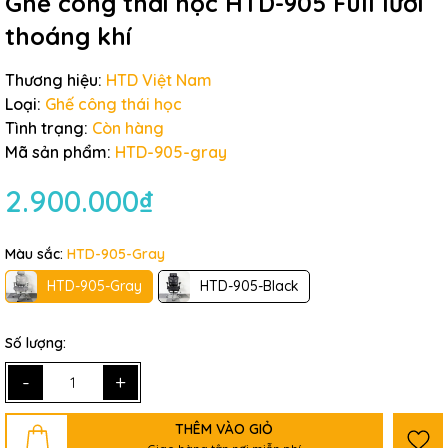
Ghế công thái học HTD-905 Full lưới
thoáng khí
Thương hiệu:
HTD Việt Nam
Loại:
Ghế công thái học
Tình trạng:
Còn hàng
Mã sản phẩm:
HTD-905-gray
2.900.000₫
Màu sắc:
HTD-905-Gray
HTD-905-Gray
HTD-905-Black
Số lượng:
-
+
THÊM VÀO GIỎ