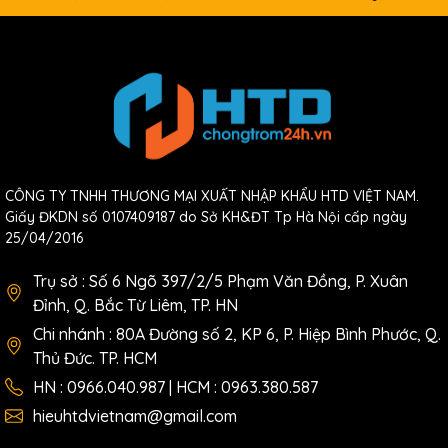
CÔNG TY TNHH THƯƠNG MẠI XUẤT NHẬP KHẨU HTD VIỆT NAM.
Giấy ĐKDN số 0107409187 do Sở KH&ĐT Tp Hà Nội cấp ngày
25/04/2016
Tựa lưng cong ôm sát cột sống, hỗ trợ vùng thắt lưng và giảm áp
Trụ sở : Số 6 Ngõ 397/2/5 Phạm Văn Đồng, P. Xuân
lực lên cột sống khi ngồi lâu.
Đỉnh, Q. Bắc Từ Liêm, TP. HN
Tựa đầu êm ái, điều chỉnh linh hoạt giúp nâng đỡ cổ, tránh đau
Chi nhánh : 80A Đường số 2, KP 6, P. Hiệp Bình Phước, Q.
mỏi vai gáy.
Thủ Đức. TP. HCM
Tay vịn đa hướng có thể xoay, nâng hạ hoặc trượt, giúp người
HN : 0966.040.987 | HCM : 0963.380.587
dùng tùy chỉnh phù hợp với bàn làm việc hoặc bàn học.
hieuhtdvietnam@gmail.com
Đệm ngồi và lưng ghế full lưới thoáng khí, tạo cảm giác dễ chịu,