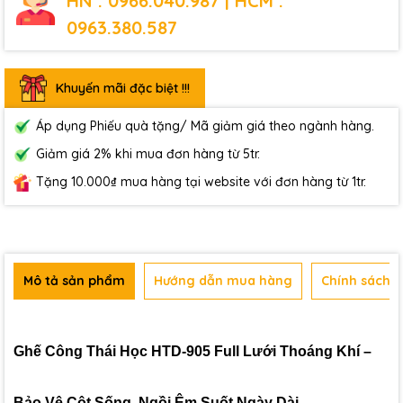
HN : 0966.040.987 | HCM :
0963.380.587
Khuyến mãi đặc biệt !!!
Áp dụng Phiếu quà tặng/ Mã giảm giá theo ngành hàng.
Giảm giá 2% khi mua đơn hàng từ 5tr.
Tặng 10.000₫ mua hàng tại website với đơn hàng từ 1tr.
Mô tả sản phẩm
Hướng dẫn mua hàng
Chính sách b
Ghế Công Thái Học HTD-905 Full Lưới Thoáng Khí –
Bảo Vệ Cột Sống, Ngồi Êm Suốt Ngày Dài