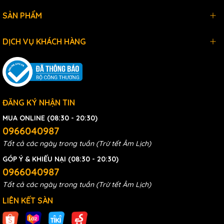
không bí nóng – cực kỳ phù hợp với khí hậu Việt Nam.
SẢN PHẨM
DỊCH VỤ KHÁCH HÀNG
ĐĂNG KÝ NHẬN TIN
MUA ONLINE (08:30 - 20:30)
0966040987
Tất cả các ngày trong tuần (Trừ tết Âm Lịch)
GÓP Ý & KHIẾU NẠI (08:30 - 20:30)
0966040987
Tất cả các ngày trong tuần (Trừ tết Âm Lịch)
LIÊN KẾT SÀN