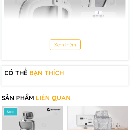
Xem thêm
• Tay vịn 90° linh hoạt: Dễ dàng gập gọn giúp tiết không gian hoặc
CÓ THỂ
BẠN THÍCH
hạ xuống để nâng đỡ cánh tay tối ưu khi làm việc và thư giãn.
SẢN PHẨM
LIÊN QUAN
Sale