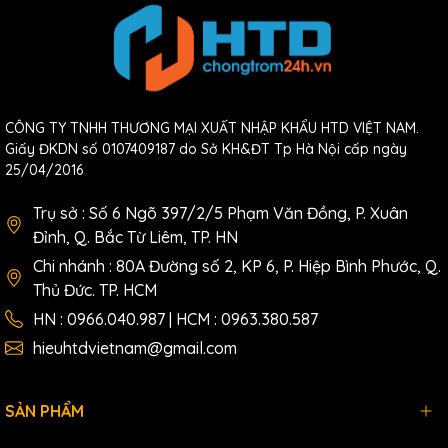
CÔNG TY TNHH THƯƠNG MẠI XUẤT NHẬP KHẨU HTD VIỆT NAM.
Giấy ĐKDN số 0107409187 do Sở KH&ĐT Tp Hà Nội cấp ngày
25/04/2016
Trụ sở : Số 6 Ngõ 397/2/5 Phạm Văn Đồng, P. Xuân
Đỉnh, Q. Bắc Từ Liêm, TP. HN
Chi nhánh : 80A Đường số 2, KP 6, P. Hiệp Bình Phước, Q.
Thủ Đức. TP. HCM
HN : 0966.040.987 | HCM : 0963.380.587
• Chất liệu lưới cao cấp: Lưới thoáng khí bền bỉ, tản nhiệt cực tốt,
mang lại cảm giác mát mẻ ngay cả trong mùa hè nóng bức.
hieuhtdvietnam@gmail.com
• Ngả lưng thư giãn: Cơ chế ngả lưng thông minh giúp bạn nghỉ
ngơi ngay tại chỗ sau những giờ làm việc căng thẳng.
SẢN PHẨM