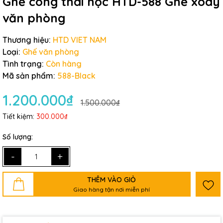
Ghế công thái học HTD-588 Ghế xoay
văn phòng
Thương hiệu:
HTD VIET NAM
Loại:
Ghế văn phòng
Tình trạng:
Còn hàng
Mã sản phẩm:
588-Black
1.200.000₫
1.500.000₫
Tiết kiệm:
300.000₫
Số lượng:
-
+
THÊM VÀO GIỎ
Giao hàng tận nơi miễn phí