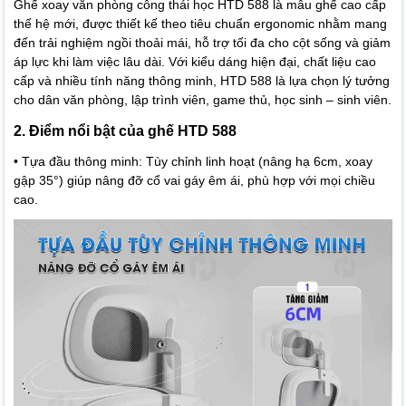
Ghế xoay văn phòng công thái học HTD 588 là mẫu ghế cao cấp
thế hệ mới, được thiết kế theo tiêu chuẩn ergonomic nhằm mang
đến trải nghiệm ngồi thoải mái, hỗ trợ tối đa cho cột sống và giảm
áp lực khi làm việc lâu dài. Với kiểu dáng hiện đại, chất liệu cao
cấp và nhiều tính năng thông minh, HTD 588 là lựa chọn lý tưởng
cho dân văn phòng, lập trình viên, game thủ, học sinh – sinh viên.
2. Điểm nổi bật của ghế HTD 588
• Tựa đầu thông minh: Tùy chỉnh linh hoạt (nâng hạ 6cm, xoay
gập 35°) giúp nâng đỡ cổ vai gáy êm ái, phù hợp với mọi chiều
cao.