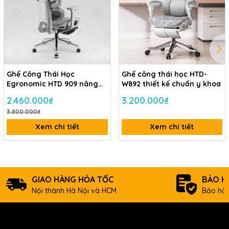
Ghế Công Thái Học
Ghế công thái học HTD-
Egronomic HTD 909 nâng
W892 thiết kế chuẩn y khoa
Đỡ Cột Sống Tối Ưu
2.460.000₫
3.200.000₫
3.800.000₫
Xem chi tiết
Xem chi tiết
• Hỗ trợ cột sống tối đa: Thiết kế tựa lưng uốn lượn theo đường
cong sinh lý, kết hợp cùng bộ phận đỡ lưng dưới giúp giảm áp lực
lên cột sống.
GIAO HÀNG HỎA TỐC
BẢO H
Nội thành Hà Nội và HCM
Bảo hàn