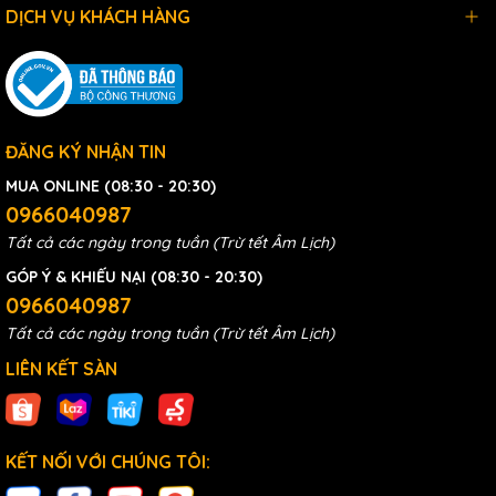
DỊCH VỤ KHÁCH HÀNG
ĐĂNG KÝ NHẬN TIN
MUA ONLINE (08:30 - 20:30)
0966040987
Tất cả các ngày trong tuần (Trừ tết Âm Lịch)
GÓP Ý & KHIẾU NẠI (08:30 - 20:30)
0966040987
Tất cả các ngày trong tuần (Trừ tết Âm Lịch)
LIÊN KẾT SÀN
• Mâm thép dày 2mm: Chắc chắn, chịu lực tải trọng lên đến
KẾT NỐI VỚI CHÚNG TÔI:
100kg.