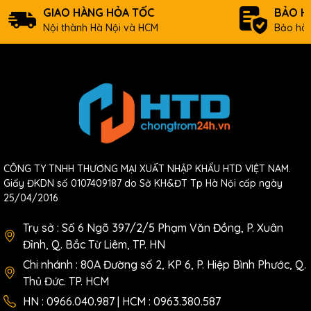
GIAO HÀNG HỎA TỐC
BẢO H
Nội thành Hà Nội và HCM
Bảo hàn
CÔNG TY TNHH THƯƠNG MẠI XUẤT NHẬP KHẨU HTD VIỆT NAM.
Giấy ĐKDN số 0107409187 do Sở KH&ĐT Tp Hà Nội cấp ngày
25/04/2016
Trụ sở : Số 6 Ngõ 397/2/5 Phạm Văn Đồng, P. Xuân
Đỉnh, Q. Bắc Từ Liêm, TP. HN
Chi nhánh : 80A Đường số 2, KP 6, P. Hiệp Bình Phước, Q.
Thủ Đức. TP. HCM
HN : 0966.040.987 | HCM : 0963.380.587