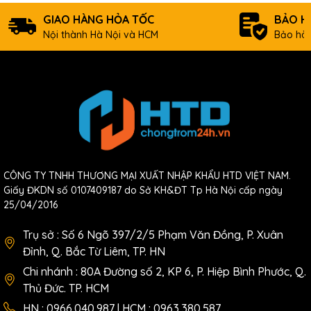
GIAO HÀNG HỎA TỐC
BẢO H
Nội thành Hà Nội và HCM
Bảo hàn
CÔNG TY TNHH THƯƠNG MẠI XUẤT NHẬP KHẨU HTD VIỆT NAM.
Giấy ĐKDN số 0107409187 do Sở KH&ĐT Tp Hà Nội cấp ngày
25/04/2016
Trụ sở : Số 6 Ngõ 397/2/5 Phạm Văn Đồng, P. Xuân
Đỉnh, Q. Bắc Từ Liêm, TP. HN
Chi nhánh : 80A Đường số 2, KP 6, P. Hiệp Bình Phước, Q.
Thủ Đức. TP. HCM
HN : 0966.040.987 | HCM : 0963.380.587